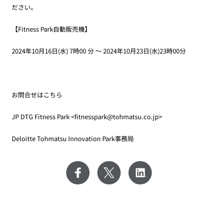
ださい。
【
Fitness Park
自動販売機】
2024年
10
月
16
日
(
水
) 7
時
00
分 ～
2024
年
10
月
23
日
(
水
)23
時
00
分
お問合せはこちら
JP DTG Fitness Park <fitnesspark@tohmatsu.co.jp>
Deloitte Tohmatsu Innovation Park事務局