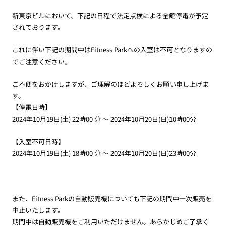
新東京ビルにおいて、下記の日程で法定点検による全館停電が予定
されております。
これに伴い下記の期間中は
Fitness Park
への入室は不可となりますの
でご注意ください。
ご不便をおかけしますが、ご理解のほどよろしくお願い申し上げま
す。
【停電日時】
2024
年
10
月
19
日
(
土
) 22
時
00
分 ～
2024
年
10
月
20
日
(
日
)10
時
00
分
【入室不可日時】
2024年
10
月
19
日
(
土
) 18
時
00
分 ～
2024
年
10
月
20
日
(
日
)23
時
00
分
また、
Fitness Park
の自動販売機についても下記の期間中一次販売を
中止いたします。
期間中は自動販売機をご利用いただけません。あらかじめご了承く