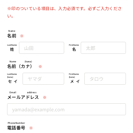
※印のついている項目は、入力必須です。必ずご入力くださ
い。
Name
名前
※
LastName
FirstName
姓
名
Name (kana)
名前（カナ）
※
LastName
FirstName
(kana)
(kana)
セイ
メイ
Email address
メールアドレス
※
PhoneNumber
電話番号
※