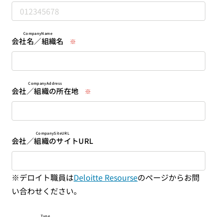
CompanyName
会社名／組織名
※
CompanyAddress
会社／組織の所在地
※
CompanySiteURL
会社／組織のサイトURL
※デロイト職員は
Deloitte Resourse
のページからお問
い合わせください。
Type