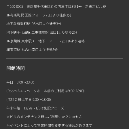
〒100-0005 東京都千代田区丸の内三丁目3番1号 新東京ビル8F
JR有楽町駅 国際フォーラム口より徒歩3分
地下鉄有楽町駅 D5出口より徒歩3分
地下鉄千代田線 二重橋前駅 出口1より徒歩2分
JR京葉線 東京駅B1F 地下コンコース出口6より連絡
JR東京駅 丸の内南口より徒歩5分
開館時間
平日 8:00〜23:00
(Room Aエレベータホール前のご利用は9:00~18:00)
(無料会員は平日 9:30～18:00)
年末年始 12/28～1/5は施設クローズ
※ビルのメンテナンス時はご利用いただけません
※イベントによって営業時間を変更する場合があります