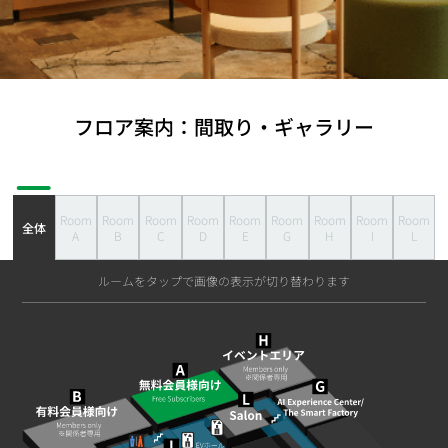
フロア案内：間取り・ギャラリー
Room
Room
Room
Room
Room
Room
Room
Room
Room
全体
A
B
C
D
E
G
H
I
L
ルームをタップで画像の表示が切り替わります