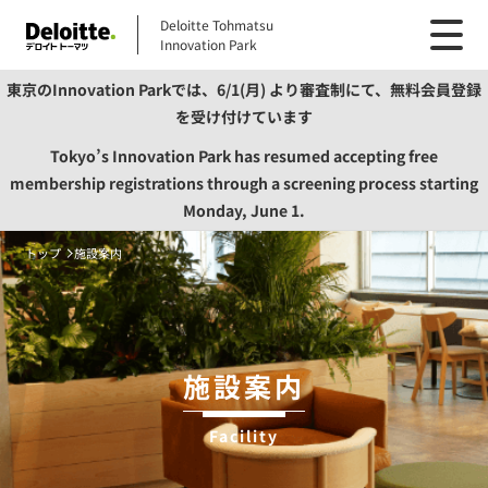
Deloitte Tohmatsu
Innovation Park
東京のInnovation Parkでは、6/1(月) より審査制にて、無料会員登録
を受け付けています
Tokyo’s Innovation Park has resumed accepting free
membership registrations through a screening process starting
Monday, June 1.
トップ
施設案内
施設案内
Facility