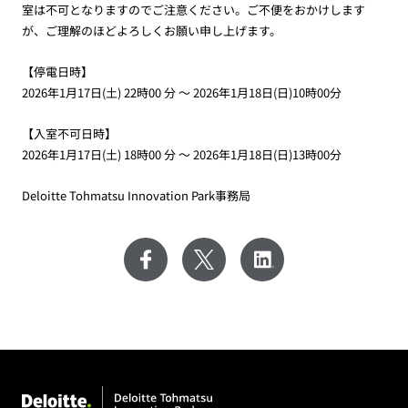
室は不可となりますのでご注意ください。ご不便をおかけします
が、ご理解のほどよろしくお願い申し上げます。
【停電日時】
2026
年
1
月
17
日
(
土
) 22
時
00
分 ～
2026
年
1
月
18
日
(
日
)10
時
00
分
【入室不可日時】
2026年
1
月
17
日
(
土
) 18
時
00
分 ～
2026
年
1
月
18
日
(
日
)13
時
00
分
Deloitte Tohmatsu Innovation Park事務局