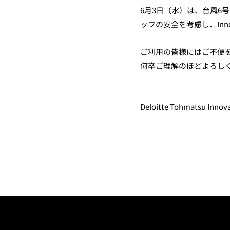
6月
3
日（水）は、台風
6
号
ッフの安全を考慮し、
Inn
ご利用の皆様にはご不便
何卒ご理解のほどよろし
Deloitte Tohmatsu Inn