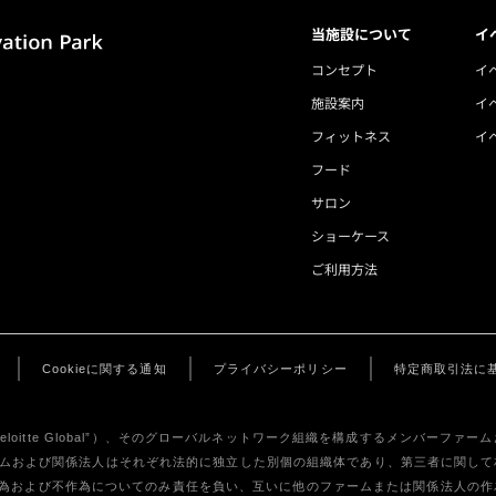
当施設について
イ
コンセプト
イ
施設案内
イ
フィットネス
イ
フード
サロン
ショーケース
ご利用方法
Cookieに関する通知
プライバシーポリシー
特定商取引法に
u Limited（“Deloitte Global”）、そのグローバルネットワーク組織を構成する
ーファームおよび関係法人はそれぞれ法的に独立した別個の組織体であり、第三者に関して
作為および不作為についてのみ責任を負い、互いに他のファームまたは関係法人の作為お